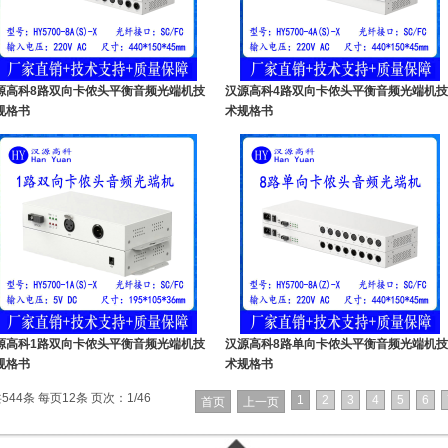
源高科8路双向卡侬头平衡音频光端机技
汉源高科4路双向卡侬头平衡音频光端机
规格书
术规格书
源高科1路双向卡侬头平衡音频光端机技
汉源高科8路单向卡侬头平衡音频光端机
规格书
术规格书
544条 每页12条 页次：1/46
1
2
3
4
5
6
首页
上一页