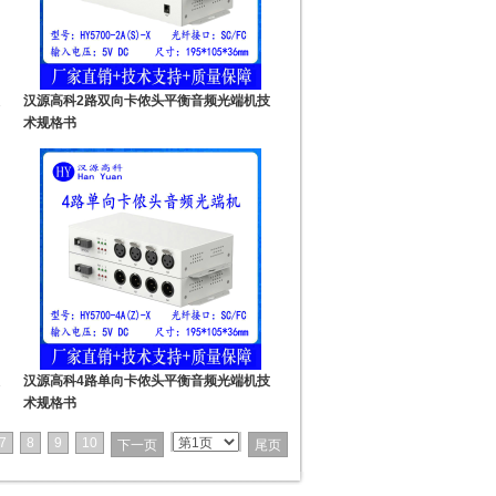
技
汉源高科2路双向卡侬头平衡音频光端机技
术规格书
技
汉源高科4路单向卡侬头平衡音频光端机技
术规格书
7
8
9
10
下一页
尾页