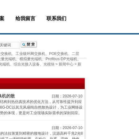
案
给我留言
联系我们
级交换机、工业级环网交换机、POE交换机、二层
端机、模拟量光端机、Profibus-DP光端机、
VI光端机、综合光接入设备、光模块
>
新闻中心
>
新
换机的散
日期：2026-07-10
结构到热仿真技术的优化方法，从可靠性提升到应
528G-DC以其无风扇纯自然散热设计，为工业网络设
势的体现，更是对工业现场实际需求的深刻回应。
日期：2026-07-10
外壳的法拉第笼到精密的接地设计，汉源高科千兆2光8