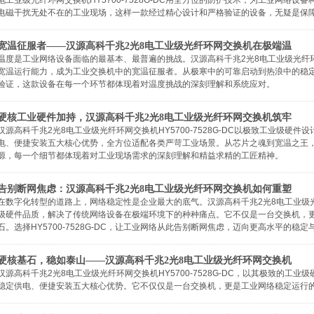
电工业级光纤环网交换机​HY5700-7528G-DC用全方位的防护技术，为工业网络
电磁干扰无处不在的工业现场，这样一款经过精心设计和严格验证的设备，无疑是保
宽温征服者——汉源高科千兆2光8电工业级光纤环网交换机在极端温
温度是工业网络设备面临的最基本、最普遍的挑战。汉源高科千兆2光8电工业级光纤环网交换机​
宽温运行能力，成为工业交换机中的宽温征服者。从极寒中的可靠启动到热浪中的稳
验证，这款设备在每一个环节都体现着对温度挑战的深刻理解和系统应对。
硬核工业硬件加持，汉源高科千兆2光8电工业级光纤环网交换机筑牢
汉源高科千兆2光8电工业级光纤环网交换机HY5700-7528G-DC以极致工业级硬
电、便捷安装五大核心优势，全方位适配各类严苛工业场景。从芯片之魂到宽温之王，
源，每一个细节都体现着对工业现场需求的深刻理解和精益求精的工匠精神。
告别断网焦虑：汉源高科千兆2光8电工业级光纤环网交换机如何重塑
在数字化转型的道路上，网络稳定性是企业最大的底气。汉源高科千兆2光8电工业级光纤环网
级硬件品质，解决了传统网络设备在极端环境下的种种痛点。它不仅是一台交换机，
石。选择HY5700-7528G-DC，让工业网络从此告别断网焦虑，迈向更高水平的稳定
硬核基石，稳如泰山——汉源高科千兆2光8电工业级光纤环网交换机
汉源高科千兆2光8电工业级光纤环网交换机HY5700-7528G-DC，以其极致的
稳定供电、便捷安装五大核心优势。它不仅仅是一台交换机，更是工业网络稳定运行