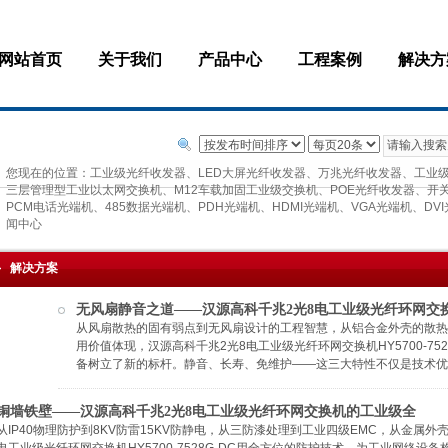
网站首页
关于我们
产品中心
工程案例
解决方
您现在的位置：
工业级光纤收发器、LED大屏光纤收发器、万兆光纤收发器、工业
三层管理型工业以太网交换机、M12车载加固工业级交换机、POE光纤收发器、开关量光
PCM电话光端机、485数据光端机、PDH光端机、HDMI光端机、VGA光端机、D
闻中心
解决方案
无风扇静音之道——汉源高科千兆2光8电工业级光纤环网交
从风扇散热的固有弱点到无风扇设计的工程智慧，从铝合金外壳的散热
用价值体现，汉源高科千兆2光8电工业级光纤环网交换机​HY5700-7
备树立了新的标杆。静音、长寿、免维护——这三大特性不仅是技术优
铜墙铁壁——汉源高科千兆2光8电工业级光纤环网交换机的工业级全
从IP40物理防护到8KV防雷15KV防静电，从三防漆处理到工业四级EMC，从金属