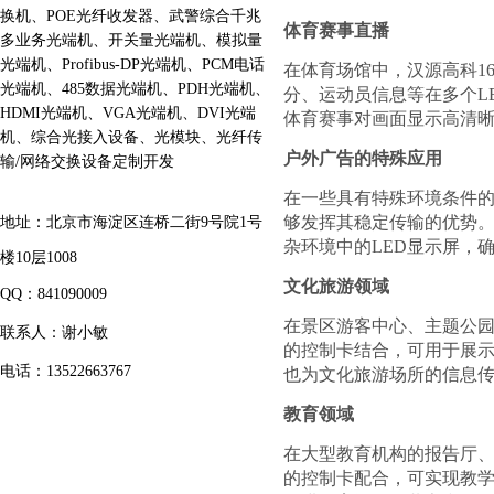
换机、POE光纤收发器、武警综合千兆
体育赛事直播
多业务光端机、开关量光端机、模拟量
光端机、Profibus-DP光端机、PCM电话
在体育场馆中，汉源高科
1
光端机、485数据光端机、PDH光端机、
分、运动员信息等在多个L
HDMI光端机、VGA光端机、DVI光端
体育赛事对画面显示高清
机、综合光接入设备、光模块、光纤传
户外广告的特殊应用
输/网络交换设备定制开发
在一些具有特殊环境条件
够发挥其稳定传输的优势
地址：
北京市海淀区连桥二街9号院1号
杂环境中的LED显示屏，
楼10层1008
文化旅游领域
QQ：841090009
在景区游客中心、主题公
联系人：谢小敏
的控制卡结合，可用于展
电话：13522663767
也为文化旅游场所的信息
教育领域
在大型教育机构的报告厅
的控制卡配合，可实现教